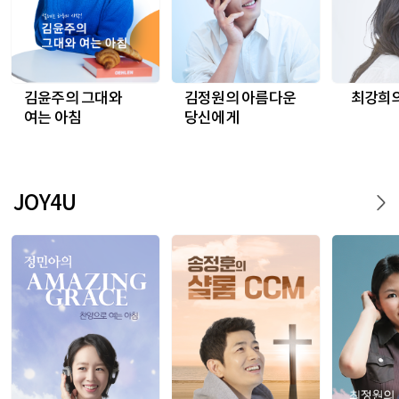
김윤주의 그대와
김정원의 아름다운
최강희
여는 아침
당신에게
JOY4U