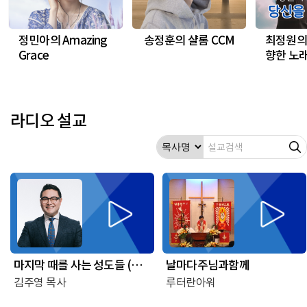
정민아의 Amazing
송정훈의 샬롬 CCM
최정원의
Grace
향한 노
라디오 설교
마지막 때를 사는 성도들 (마
날마다주님과함께
가복음 13:2-6)
김주영 목사
루터란아워