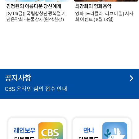
김정원의 아름다운 당신에게
최강희의 영화음악
[8/14(금)] 국립합창단 광복절 기
영화 [드라큘라 : 러브 테일] 시사
념음악회 - 눈물상자(원작:한강)
회 이벤트 ( 8월 13일)
공지사항
CBS 온라인 심의 접수 안내
레인보우
만나