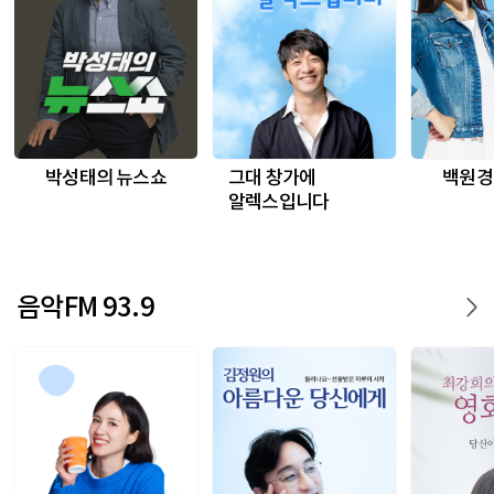
박성태의 뉴스쇼
그대 창가에
백원경
알렉스입니다
음악FM 93.9