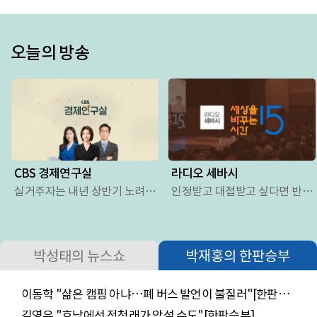
오늘의 방송
CBS 경제연구실
라디오 세바시
실거주자는 내년 상반기 노려
인정받고 대접받고 싶다면 반드
라? 부동산 세제 개편과 초고가
시 해야할 일
·다주택·무주택자 대응 전략
(제네시스 박 1부)
박성태의 뉴스쇼
박재홍의 한판승부
이동학 "삶은 캠핑 아냐…폐 버스 발언이 불질러"[한판승
부]
김영우 "호남에선 정청래가 앞설 수도"[한판승부]