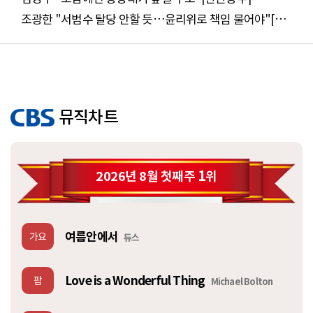
조광한 "서범수 탈당 안할 듯…윤리위로 책임 물어야"[한
판승부]
뮤직차트
1
2026년 8월 첫째주
위
여름안에서
가요
듀스
Love is a Wonderful Thing
팝
Michael Bolton