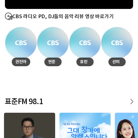
CBS 라디오 PD, DJ들의 음악 리뷰 영상 바로가기
권진아
연준
효린
선미
표준FM 98.1