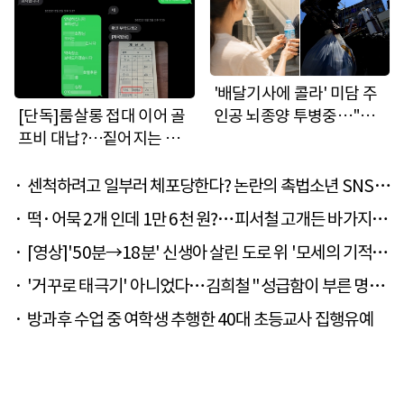
'배달기사에 콜라' 미담 주
[단독]룸살롱 접대 이어 골
인공 뇌종양 투병중…"아
프비 대납?…짙어지는 유
프기 전에도 따뜻한 사람"
착 의혹
[뉴스럽다]
센척하려고 일부러 체포당한다? 논란의 촉법소년 SNS
[뉴스럽다]
떡·어묵 2개 인데 1만 6천 원?…피서철 고개든 바가지 논
란[뉴스럽다]
[영상]'50분→18분' 신생아 살린 도로 위 '모세의 기적'
영상 보니[뉴스럽다]
'거꾸로 태극기' 아니었다…김희철 "성급함이 부른 명백
한 제 잘못" 사과
방과후 수업 중 여학생 추행한 40대 초등교사 집행유예