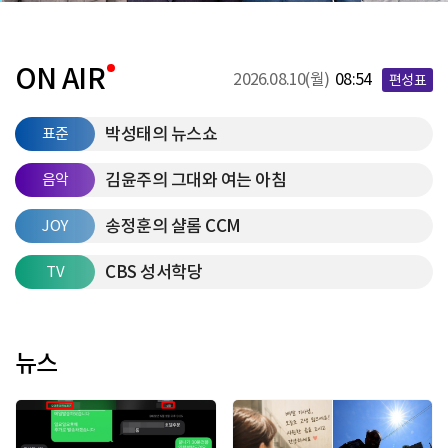
ON AIR
2026.08.10(월)
08:54
편성표
박성태의 뉴스쇼
표준
김윤주의 그대와 여는 아침
음악
송정훈의 샬롬 CCM
JOY
CBS 성서학당
TV
뉴스