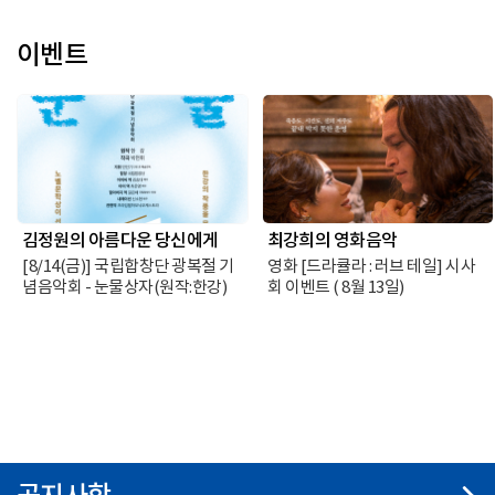
이벤트
김정원의 아름다운 당신에게
최강희의 영화음악
[8/14(금)] 국립합창단 광복절 기
영화 [드라큘라 : 러브 테일] 시사
념음악회 - 눈물상자(원작:한강)
회 이벤트 ( 8월 13일)