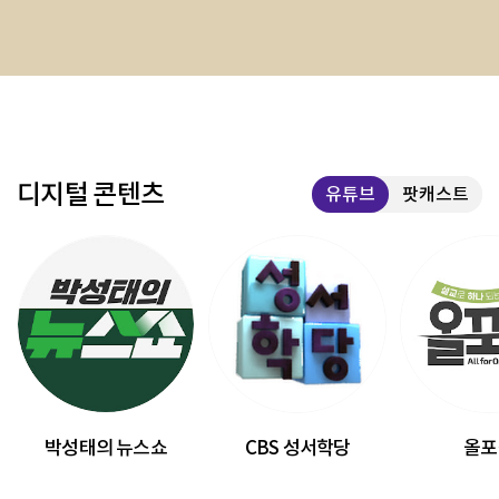
디지털 콘텐츠
유튜브
팟캐스트
박성태의 뉴스쇼
CBS 성서학당
올포