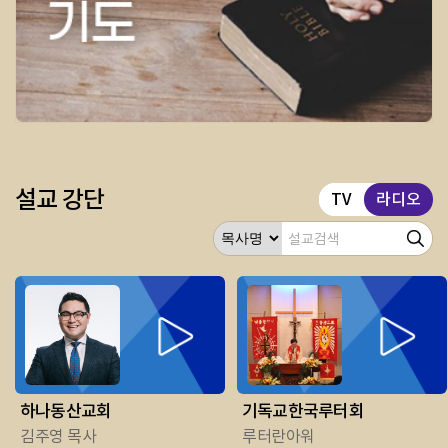
설교 강단
TV
라디오
하나동산교회
기독교한국루터회
김주영 목사
루터란아워