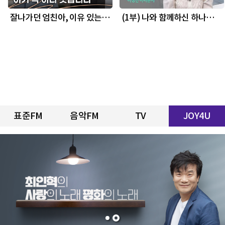
잘나가던 엄친아, 이유 있는
(1부) 나와 함께하신 하나님
일탈이 시작됐다 - 나원석 선
전하러 왔어요 - 이정민 아나
교사
운서
표준FM
음악FM
TV
JOY4U