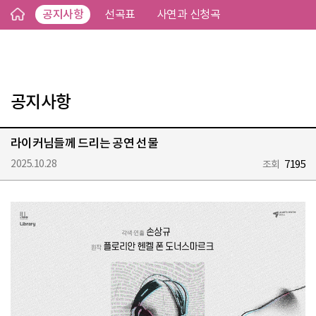
공지사항
선곡표
사연과 신청곡
공지사항
라이커님들께 드리는 공연 선물
2025.10.28
7195
조회